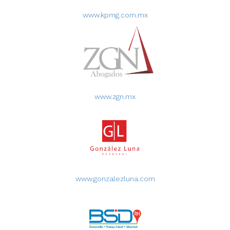
www.kpmg.com.mx
www.zgn.mx
www.gonzalezluna.com