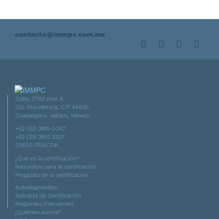
contacto@immpc.com.mx
Ostia 2782 piso 4,
Col. Providencia, C.P 44630
Guadalajara, Jalisco, México.
+52 (33) 3615 0047
+52 (33) 3813 2527
01800 PRACTIK
¿Qué es la certificación?
Requisitos para la certificación
Propósito de la certificación
Autodiagnóstico
Solicitud de Certificación
Preguntas Frecuentes
¿Quiénes somos?