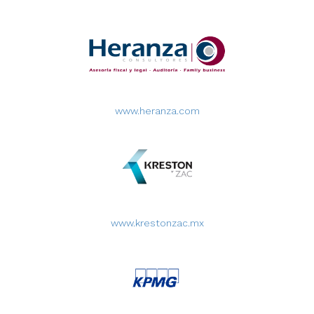
www.heranza.com
www.krestonzac.mx